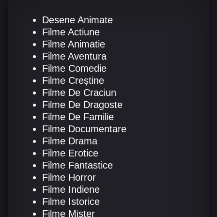
Filme Online 2014
Filme Online 2013
Desene Animate
Filme Actiune
Filme Online 2012
Filme Online 2011
Filme Animatie
Filme Online 2010
Filme Aventura
Filme Comedie
DMCA
Filme Creștine
Filme De Craciun
SERIALE ONLINE
Filme De Dragoste
Filme De Familie
TERMENI ȘI CONDIȚII
Filme Documentare
CONTACT
Filme Drama
Filme Erotice
Filme Fantastice
Filme Horror
Filme Indiene
Filme Istorice
Filme Mister