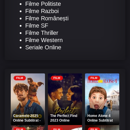
Filme Politiste
Filme Razboi
Filme Românești
Filme SF
Filme Thriller
Filme Western
Seriale Online
FILM
FILM
FILM
Caramelo 2025
The Perfect Find
Home Alone 4
Online Subtitrat -
2023 Online
Online Subtitrat
Caramel
Subtitrat
FILM
FILM
FILM