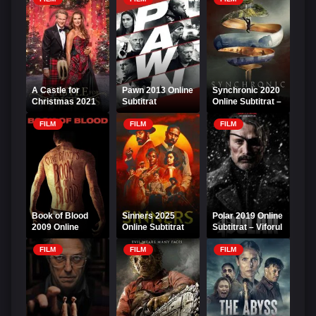
A Castle for
Pawn 2013 Online
Synchronic 2020
Christmas 2021
Subtitrat
Online Subtitrat –
Online Subtitrat
Film Sincronic
FILM
FILM
FILM
Book of Blood
Sinners 2025
Polar 2019 Online
2009 Online
Online Subtitrat
Subtitrat – Viforul
Subtitrat
morții
FILM
FILM
FILM