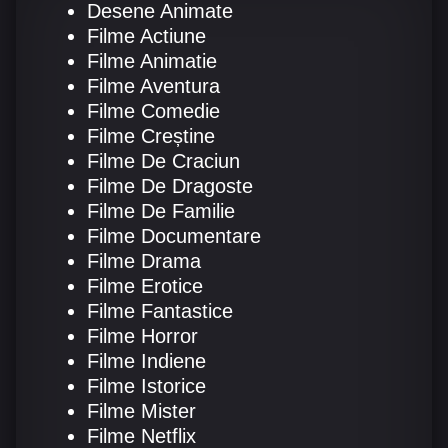
Desene Animate
Filme Online 2014
Filme Online 2013
Filme Actiune
Filme Animatie
Filme Online 2012
Filme Online 2011
Filme Aventura
Filme Online 2010
Filme Comedie
Filme Creștine
Filme De Craciun
DMCA
Filme De Dragoste
SERIALE ONLINE
Filme De Familie
Filme Documentare
TERMENI ȘI CONDIȚII
Filme Drama
CONTACT
Filme Erotice
Filme Fantastice
Filme Horror
Filme Indiene
Filme Istorice
Filme Mister
Filme Netflix