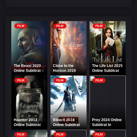
FILM
FILM
FILM
The Beast 2020
Close to the
The Life List 2025
Online Subtitrat –
Horizon 2019
Online Subtitrat
Thriller intens La
Online Subtitrat –
Belva
Aproape de
FILM
FILM
FILM
Orizont
Haunter 2013
Bleach 2018
Prey 2024 Online
Online Subtitrat
Online Subtitrat
Subtitrat In
Romana
FILM
FILM
FILM