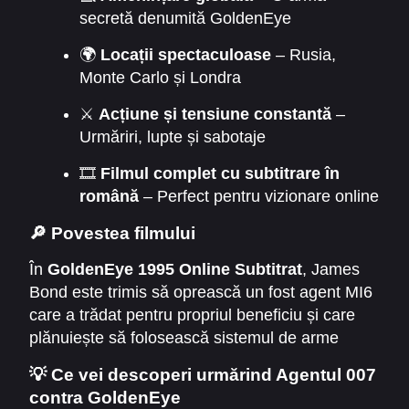
secretă denumită GoldenEye
🌍
Locații spectaculoase
– Rusia,
Monte Carlo și Londra
⚔️
Acțiune și tensiune constantă
–
Urmăriri, lupte și sabotaje
🎞️
Filmul complet cu subtitrare în
română
– Perfect pentru vizionare online
🔎 Povestea filmului
În
GoldenEye 1995 Online Subtitrat
, James
Bond este trimis să oprească un fost agent MI6
care a trădat pentru propriul beneficiu și care
plănuiește să folosească sistemul de arme
GoldenEye pentru a destabiliza economia
💡 Ce vei descoperi urmărind Agentul 007
globală. Titlul românesc
Agentul 007 contra
contra GoldenEye
GoldenEye
reflectă clar misiunea centrală: