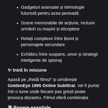
Bond trebuie să confrunte un dușman viclean și
Gadgeturi avansate și tehnologie
să împiedice o catastrofă majoră. În timp ce
futuristă pentru acea perioadă
urmărește indicii din Londra până în Rusia,
Scene memorabile de acțiune, inclusiv
Bond se confruntă cu sabotaje sofisticate,
urmăriri cu mașini și elicoptere
trădări neașteptate și un duel final care decide
soarta lumii.
Relații complexe între Bond și
personajele secundare
Echilibru între suspans, umor și strategii
inteligente de spionaj
✨ Intră în misiune
Apasă pe „Redă filmul” și urmărește
GoldenEye 1995 Online Subtitrat
. Vei fi purtat
într-o lume unde fiecare pas greșit poate
provoca dezastru. Filmul oferă combinația
perfectă între acțiune, mister și farmecul
🎯 Repere esențiale