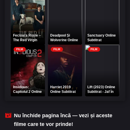
Fecioara Roșie –
Deadpool Şi
Sanctuary Online
The Red Virgin
Wolverine Online
Subtitrat
Online Subtitrat
Subtitrat
FILM
FILM
FILM
Insidious:
Harriet 2019
Lift (2023) Online
Capitolul 2 Online
Online Subtitrat
Subtitrat - Jaf în
Subtitrat
zbor
Nu închide pagina încă — vezi și aceste
filme care te vor prinde!