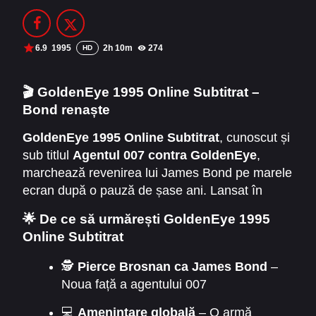
Filme Online 2014
Filme Online 2013
Filme Online 2012
Filme Online 2011
6.9
1995
2h 10m
274
HD
Filme Online 2010
🎬 GoldenEye 1995 Online Subtitrat –
Bond renaște
DMCA
GoldenEye 1995 Online Subtitrat
, cunoscut și
SERIALE ONLINE
sub titlul
Agentul 007 contra GoldenEye
,
TERMENI ȘI CONDIȚII
marchează revenirea lui James Bond pe marele
ecran după o pauză de șase ani. Lansat în
CONTACT
1995 și avându-l pe Pierce Brosnan în rolul
🌟 De ce să urmărești GoldenEye 1995
agentului 007, filmul combină spionaj clasic,
Online Subtitrat
acțiune modernă și o poveste captivantă despre
tehnologie periculoasă și trădare.
🕵️
Pierce Brosnan ca James Bond
–
Noua față a agentului 007
💻
Amenințare globală
– O armă