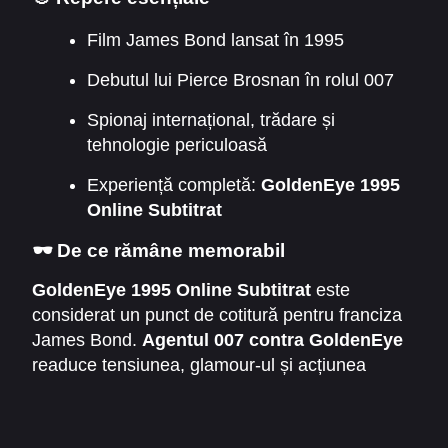
inconfundabil al lui James Bond.
Film James Bond lansat în 1995
Debutul lui Pierce Brosnan în rolul 007
Spionaj internațional, trădare și
tehnologie periculoasă
Experiență completă:
GoldenEye 1995
Online Subtitrat
🕶️ De ce rămâne memorabil
GoldenEye 1995 Online Subtitrat
este
considerat un punct de cotitură pentru franciza
James Bond.
Agentul 007 contra GoldenEye
readuce tensiunea, glamour-ul și acțiunea
spectaculoasă, oferind atât fani tradiționali, cât
și noi spectatori, o aventură clasică Bond. Este
un film emblematic pentru debutul unei noi