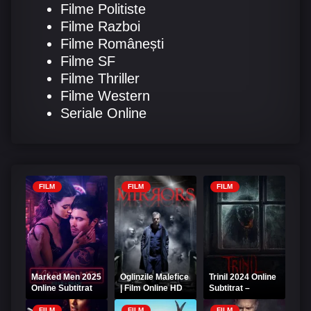
Filme Politiste
Filme Razboi
Filme Românești
Filme SF
Filme Thriller
Filme Western
Seriale Online
FILM
FILM
FILM
Marked Men 2025
Oglinzile Malefice
Trinil 2024 Online
Online Subtitrat
| Film Online HD
Subtitrat –
Subtitrat
Kembalikan
Tubuhku
FILM
FILM
FILM