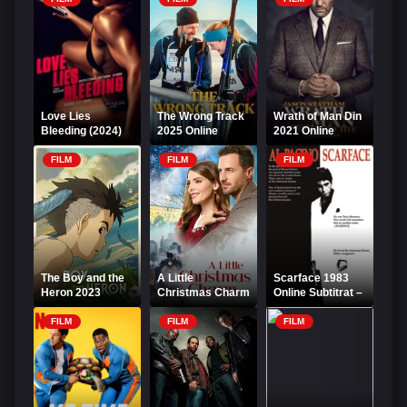
Love Lies
The Wrong Track
Wrath of Man Din
Bleeding (2024)
2025 Online
2021 Online
Online Subtitrat –
Subtitrat – Pista
Subtitrat
Dragoste și
cea rea
FILM
FILM
FILM
suspans
The Boy and the
A Little
Scarface 1983
Heron 2023
Christmas Charm
Online Subtitrat –
Online Subtitrat
2020 Online
Clasicul
Subtitrat
gangsterilor
FILM
FILM
FILM