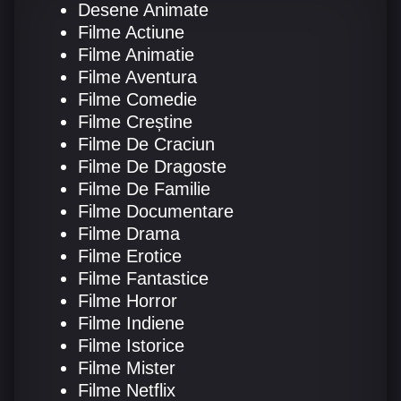
Desene Animate
Filme Online 2014
Filme Online 2013
Filme Actiune
Filme Animatie
Filme Online 2012
Filme Online 2011
Filme Aventura
Filme Online 2010
Filme Comedie
Filme Creștine
Filme De Craciun
DMCA
Filme De Dragoste
SERIALE ONLINE
Filme De Familie
Filme Documentare
TERMENI ȘI CONDIȚII
Filme Drama
CONTACT
Filme Erotice
Filme Fantastice
Filme Horror
Filme Indiene
Filme Istorice
Filme Mister
Filme Netflix