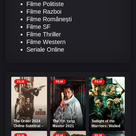
Filme Politiste
Filme Razboi
Filme Românești
Filme SF
Filme Thriller
Filme Western
Seriale Online
FILM
FILM
FILM
The Order 2024
The Yin Yang
Twilight of the
Online Subtitrat –
Master 2021
Warriors: Walled
Frăția tăcută
Online Subtitrat
In Online Subtitrat
FILM
FILM
FILM