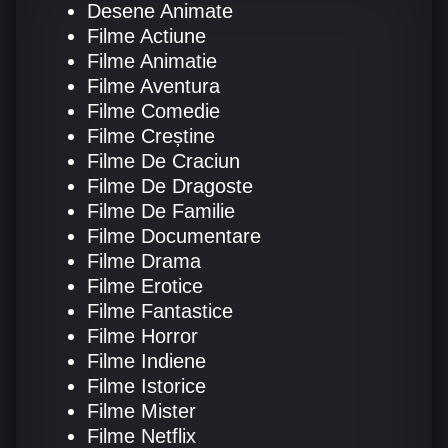
Desene Animate
Filme Online 2014
Filme Online 2013
Filme Actiune
Filme Animatie
Filme Online 2012
Filme Online 2011
Filme Aventura
Filme Online 2010
Filme Comedie
Filme Creștine
Filme De Craciun
DMCA
Filme De Dragoste
SERIALE ONLINE
Filme De Familie
Filme Documentare
TERMENI ȘI CONDIȚII
Filme Drama
CONTACT
Filme Erotice
Filme Fantastice
Filme Horror
Filme Indiene
Filme Istorice
Filme Mister
Filme Netflix