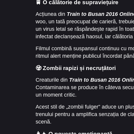
🚆 O călătorie de supraviețuire
Acțiunea din
Train to Busan 2016 Online
woo, un tată preocupat de carieră, trebuie 
un virus letal se răspândește rapid în to
infectat declanșează haosul, iar călătoria
Filmul combină suspansul continuu cu mom
ritmul alert menține publicul încordat până 
🧟 Zombii rapizi și necruțători
Creaturile din
Train to Busan 2016 Onlin
Contaminarea se produce în câteva secund
un moment critic.
Acest stil de „zombii fulger” aduce un plus 
trenului pentru a amplifica senzația de cl
scenă.
👨‍👧 O poveste emoționantă