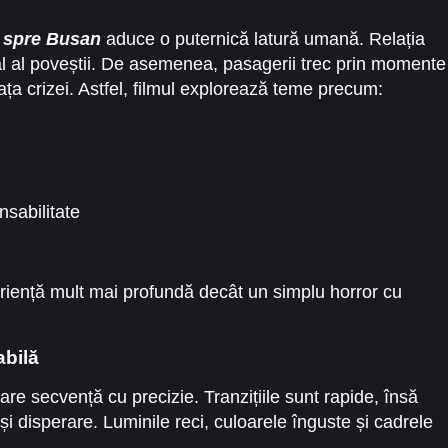
 spre Busan
aduce o puternică latură umană. Relația
nal al poveștii. De asemenea, pasagerii trec prin momente
n fața crizei. Astfel, filmul explorează teme precum:
sabilitate
eriență mult mai profundă decât un simplu horror cu
abilă
re secvență cu precizie. Tranzițiile sunt rapide, însă
 și disperare. Luminile reci, culoarele înguste și cadrele