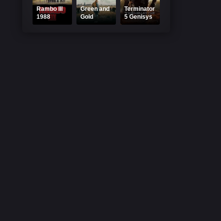
Rambo III
Green and
Terminator
1988
Gold
5 Genisys
Online
Online
Online
Subtitrat
Subtitrat
Subtitrat