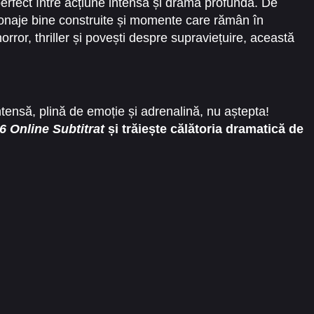
perfect între acțiune intensă și dramă profundă. De
naje bine construite și momente care rămân în
rror, thriller și povești despre supraviețuire, această
tensă, plină de emoție și adrenalină, nu aștepta!
6 Online Subtitrat
și trăiește călătoria dramatică de