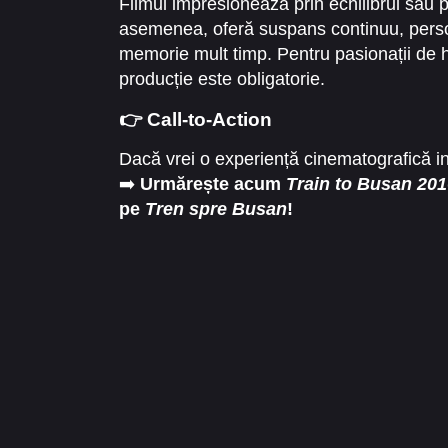
Filmul impresionează prin echilibrul său 
asemenea, oferă suspans continuu, perso
memorie mult timp. Pentru pasionații de ho
producție este obligatorie.
👉 Call-to-Action
Dacă vrei o experiență cinematografică in
➡️
Urmărește acum
Train to Busan 201
pe
Tren spre Busan
!