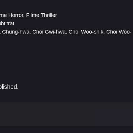
lme Horror
,
Filme Thriller
titrat
 Chung-hwa
,
Choi Gwi-hwa
,
Choi Woo-shik
,
Choi Woo-
 Yoo
,
Han Ji-eun
,
Han Sung-soo
,
Jang Hyuk-jin
blished.