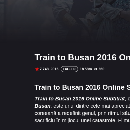
Train to Busan 2016 Onl
7.748
2016
1h 58m
360
FULL HD
Train to Busan 2016 Online S
Train to Busan 2016 Online Subtitrat
, 
Busan
, este unul dintre cele mai apreciat
coreeană a redefinit genul, prin ritmul să
sacrificiu în mijlocul unei catastrofe. Film
care orice secundă contează și în care per