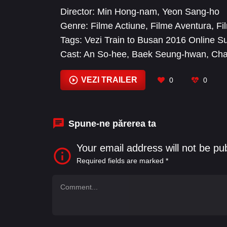
Director:
Min Hong-nam
,
Yeon Sang-ho
Genre:
Filme Actiune
,
Filme Aventura
,
Fi
Tags:
Vezi Train to Busan 2016 Online Sub
Cast:
An So-hee
,
Baek Seung-hwan
,
Cha
sung
,
Chyu Kwang-hyun
,
Don Lee
,
Gong
VEZI TRAILER
0
0
Spune-ne părerea ta
Your email address will not be pu
Required fields are marked
*