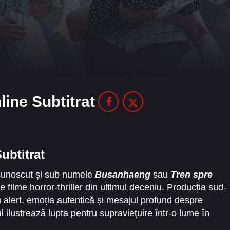
ine Subtitrat
ubtitrat
cunoscut și sub numele
Busanhaeng
sau
Tren spre
e filme horror-thriller din ultimul deceniu. Producția sud-
u alert, emoția autentică și mesajul profund despre
ul ilustrează lupta pentru supraviețuire într-o lume în
icolul se află la fiecare pas.