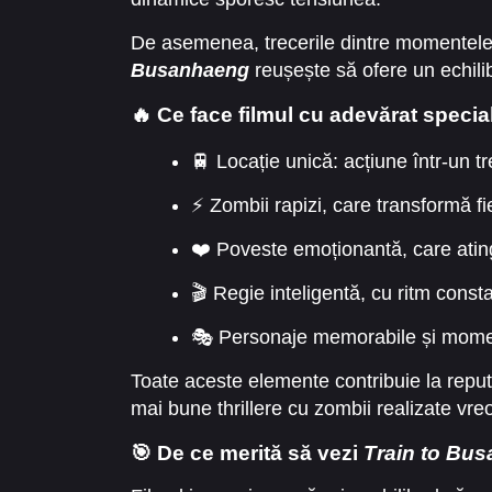
De asemenea, trecerile dintre momentele d
Busanhaeng
reușește să ofere un echilib
🔥 Ce face filmul cu adevărat specia
🚆 Locație unică: acțiune într-un t
⚡ Zombii rapizi, care transformă f
❤️ Poveste emoționantă, care atin
🎬 Regie inteligentă, cu ritm const
🎭 Personaje memorabile și mome
Toate aceste elemente contribuie la reputaț
mai bune thrillere cu zombii realizate vre
🎯 De ce merită să vezi
Train to Bus