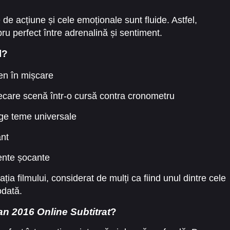
e acțiune și cele emoționale sunt fluide. Astfel,
ru perfect între adrenalină și sentiment.
l?
ren în mișcare
iecare scenă într-o cursă contra cronometru
ge teme universale
ant
nte șocante
ia filmului, considerat de mulți ca fiind unul dintre cele
odată.
an 2016 Online Subtitrat
?