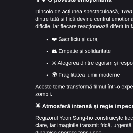
Dincolo de acțiunea spectaculoasă,
Tren
dintre tată și fiică devine centrul emoțio
dificile, iar fiecare reacționează diferit î
❤️ Sacrificiu și curaj
👥 Empatie și solidaritate
⚔ Alegerea dintre egoism și respon
🌍 Fragilitatea lumii moderne
Aceste teme transformă filmul într-o exp
zombii.
🌟 Atmosferă intensă și regie impec
Regizorul Yeon Sang-ho construiește fieca
clare, iar imaginile transmit frică, urgență
dinamice sporesc tensiunea.