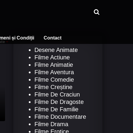
meni și Condiții
Contact
ate
Desene Animate
Filme Actiune
Filme Animatie
Filme Aventura
Filme Comedie
Filme Creștine
Filme De Craciun
Filme De Dragoste
Filme De Familie
Filme Documentare
Filme Drama
Filme Erotice