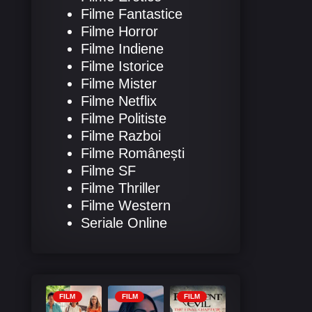
Filme Fantastice
Filme Horror
Filme Indiene
Filme Istorice
Filme Mister
Filme Netflix
Filme Politiste
Filme Razboi
Filme Românești
Filme SF
Filme Thriller
Filme Western
Seriale Online
FILM
FILM
FILM