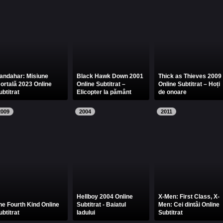
andahar: Misiune
Black Hawk Down 2001
Thick as Thieves 2009
ortală 2023 Online
Online Subtitrat –
Online Subtitrat – Hoți
ubtitrat
Elicopter la pământ
de onoare
2009
2004
2011
Hellboy 2004 Online
X-Men: First Class, X-
he Fourth Kind Online
Subtitrat - Baiatul
Men: Cei dintâi Online
ubtitrat
Iadului
Subtitrat