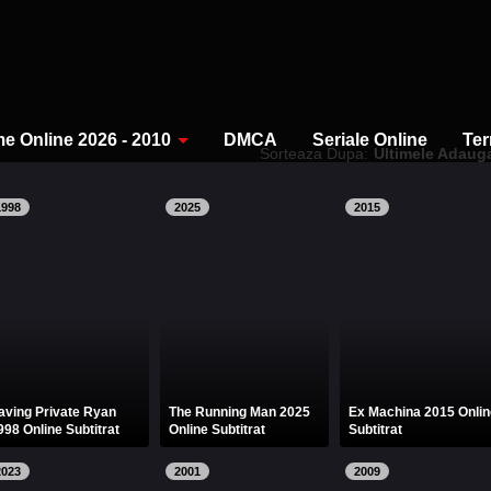
me Online 2026 - 2010
DMCA
Seriale Online
Ter
Sorteaza Dupa:
Ultimele Adaug
1998
2025
2015
aving Private Ryan
The Running Man 2025
Ex Machina 2015 Onlin
998 Online Subtitrat
Online Subtitrat
Subtitrat
2023
2001
2009