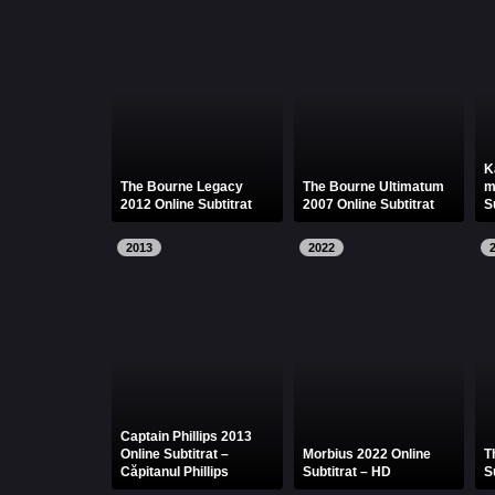
K
The Bourne Legacy
The Bourne Ultimatum
m
2012 Online Subtitrat
2007 Online Subtitrat
S
2013
2022
Captain Phillips 2013
Online Subtitrat –
Morbius 2022 Online
T
Căpitanul Phillips
Subtitrat – HD
S