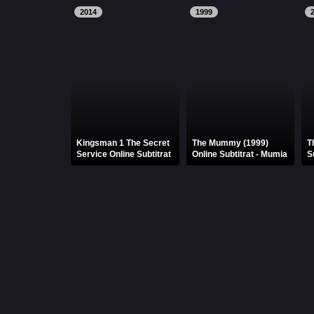
2014
1999
Kingsman 1 The Secret
The Mummy (1999)
T
Service Online Subtitrat
Online Subtitrat - Mumia
S