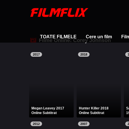
TOATE FILMELE
Cere un film
Fil
Filme Online: Corey Johnson
2017
2018
Megan Leavey 2017
Hunter Killer 2018
S
Online Subtitrat
Online Subtitrat
1
2012
2007