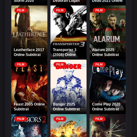
Storm 2020
Deborah Logan
Dead 2021 Online
Online Subtitrat
2014 Online
Subtitrat
Subtitrat
FILM
FILM
FILM
Leatherface 2017
Transporter 3
Alarum 2025
Online Subtitrat
(2008) Online
Online Subtitrat
HD
Subtitrat
FILM
FILM
FILM
Feast 2005 Online
Banger 2025
Come Play 2020
Subtitrat
Online Subtitrat
Online Subtitrat
FILM
FILM
FILM