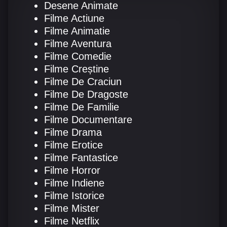
Desene Animate
Filme Online 2014
Filme Online 2013
Filme Actiune
Filme Animatie
Filme Online 2012
Filme Online 2011
Filme Aventura
Filme Online 2010
Filme Comedie
Filme Creștine
Filme De Craciun
DMCA
Filme De Dragoste
SERIALE ONLINE
Filme De Familie
Filme Documentare
TERMENI ȘI CONDIȚII
Filme Drama
CONTACT
Filme Erotice
Filme Fantastice
Filme Horror
Filme Indiene
Filme Istorice
Filme Mister
Filme Netflix