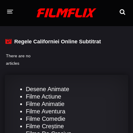
TOATE FILMELE
Regele Californiei Online Subtitrat
CERE UN FILM
There are no
FILME ONLINE 2026 - 2010
articles
Filme Online 2026
Filme Online 2025
Filme Online 2024
Filme Online 2023
Desene Animate
Filme Online 2022
Filme Online 2021
Filme Actiune
Filme Animatie
Filme Online 2020
Filme Online 2018
Filme Aventura
Filme Online 2019
Filme Online 2017
Filme Comedie
Filme Creștine
Filme Online 2016
Filme Online 2015