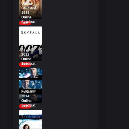
Ultima
Cruciadă
1989
Online
Subtitrat
FILM
Skyfall
2012
Online
Subtitrat
FILM
Felony
2014
Online
Subtitrat
FILM