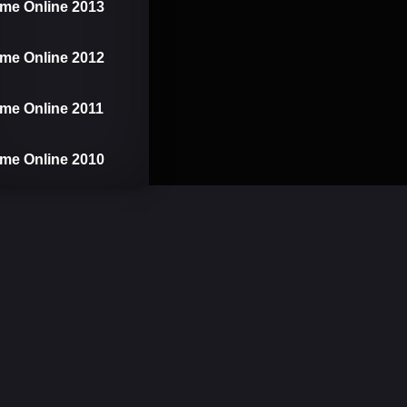
lme Online 2013
lme Online 2012
lme Online 2011
lme Online 2010