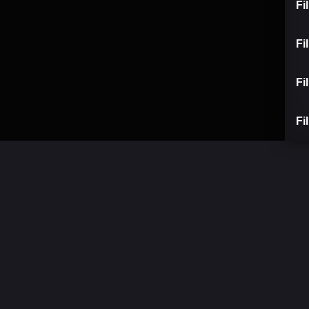
Fi
Fi
Fi
Fi