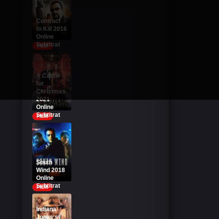
Contract
to Kill 2016
Online
Subtitrat
FILM
A Castle
for
Christmas
2021
Online
Subtitrat
FILM
South
Wind 2018
Online
Subtitrat
FILM
Indiana
Jones și