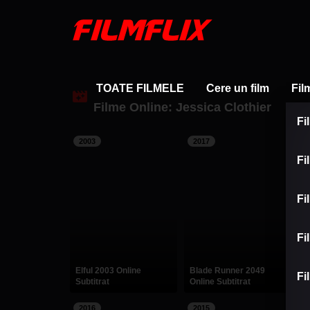
TOATE FILMELE
Cere un film
Fil
Filme Online: Jessica Clothier
Fi
2003
2017
Fi
Fi
Fi
D
Elful 2003 Online
Blade Runner 2049
S
Fi
Subtitrat
Online Subtitrat
M
2016
2015