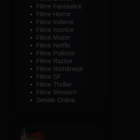
Filme Fantastice
Filme Horror
Filme Indiene
Filme Istorice
Filme Mister
Filme Netflix
Filme Politiste
Filme Razboi
Filme Românești
Filme SF
Filme Thriller
Filme Western
Seriale Online