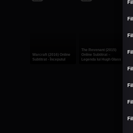
Fi
Fi
Fi
The Revenant (2015)
Fi
Warcraft (2016) Online
Online Subtitrat –
Subtitrat - Începutul
Legenda lui Hugh Glass
Fi
Fi
Fi
Fi