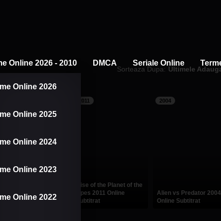
me Online 2026 - 2010
DMCA
Seriale Online
Terme
Sorteaza Dupa:
Ultimele Adaug
lme Online 2026
2008
2011
2004
lme Online 2025
lme Online 2024
lme Online 2023
eath Race Online
Rise of the Planet of the
ubtitrat - Cursa
Apes 2011 Online
Alien vs Predator 200
lme Online 2022
ortală 2008
Subtitrat
Online Subtitrat